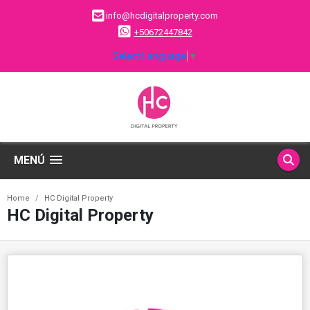
info@hcdigitalproperty.com
+50672447842
Select Language
▼
MENÚ
Home
HC Digital Property
HC Digital Property