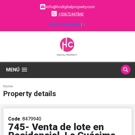
info@hcdigitalproperty.com
+50672447842
Select Language
▼
MENÚ
Home
Property details
Code
. 8479940
745- Venta de lote en