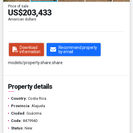
Price of sale
US$203,433
American dollars
Download
Recommend property
information
by email
models/property.share.share
Property details
Country:
Costa Rica
Provincia:
Alajuela
Ciudad:
Guácima
Code:
8479940
Status:
New