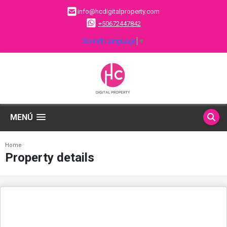
info@hcdigitalproperty.com
+50672447842
Select Language
▼
MENÚ
Home
Property details