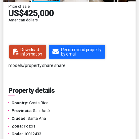
Price of sale
US$425,000
American dollars
Download
Recommend property
information
by email
models/property.share.share
Property details
Country:
Costa Rica
Provincia:
San José
Ciudad:
Santa Ana
Zona:
Pozos
Code:
10012433