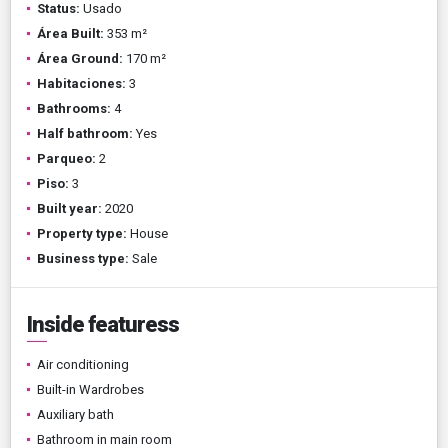
Status:
Usado
Área Built:
353 m²
Área Ground:
170 m²
Habitaciones:
3
Bathrooms:
4
Half bathroom:
Yes
Parqueo:
2
Piso:
3
Built year:
2020
Property type:
House
Business type:
Sale
Inside featuress
Air conditioning
Built-in Wardrobes
Auxiliary bath
Bathroom in main room