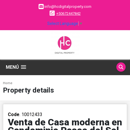
info@hcdigitalproperty.com
+50672447842
Select Language
▼
MENÚ
Home
Property details
Code
. 10012433
Venta de Casa moderna en