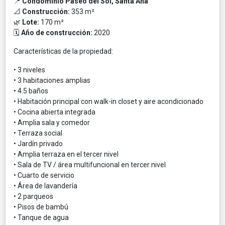
📍
Condominio Paseo del Sol, Santa Ana
📐
Construcción:
353 m²
🌿
Lote:
170 m²
🗓
Año de construcción:
2020
Características de la propiedad:
• 3 niveles
• 3 habitaciones amplias
• 4.5 baños
• Habitación principal con walk-in closet y aire acondicionado
• Cocina abierta integrada
• Amplia sala y comedor
• Terraza social
• Jardín privado
• Amplia terraza en el tercer nivel
• Sala de TV / área multifuncional en tercer nivel
• Cuarto de servicio
• Área de lavandería
• 2 parqueos
• Pisos de bambú
• Tanque de agua