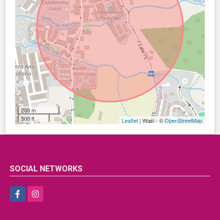
200 m
500 ft
Leaflet
| Wasi - ©
OpenStreetMap
SOCIAL NETWORKS
Facebook
Instagram