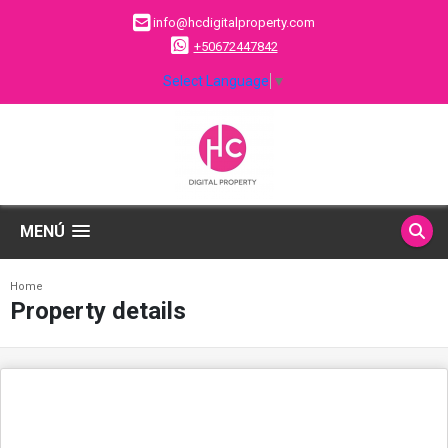
info@hcdigitalproperty.com
+50672447842
Select Language
▼
MENÚ
Home
Property details