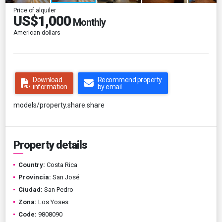
Price of alquiler
US$1,000
Monthly
American dollars
Download
Recommend property
information
by email
models/property.share.share
Property details
Country:
Costa Rica
Provincia:
San José
Ciudad:
San Pedro
Zona:
Los Yoses
Code:
9808090