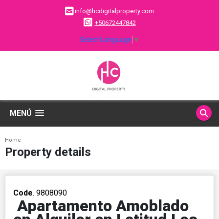
info@hcdigitalproperty.com
+50672447842
Select Language
▼
MENÚ
Home
Property details
Code
. 9808090
Apartamento Amoblado